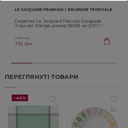
LE JACQUARD FRANCAIS
ESCAPADE TROPICALE
Серветка Le Jacquard Francais Escapade
C
Tropicale Orange, розмір 58X58 см (29398)
E
(
1 320 грн
1
792 грн
З
ПЕРЕГЛЯНУТІ ТОВАРИ
-40%