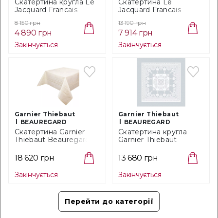
Cкатертина кругла Le
Скатертина Le
Jacquard Francais
Jacquard Francais
Ми дбайливо пакуємо всі замовлення і
Syracuse Beige,
Syracuse Beige, розмір
страхуємо їх на повну вартість.
8 150 грн
13 190 грн
діаметр 150 см (25083)
150X260 см (25080)
4 890 грн
7 914 грн
Закінчується
Закінчується
ТОВАРИ З КОЛЕКЦІЇ
ESCAPADE
TROPICALE
-40%
Garnier Thiebaut
Garnier Thiebaut
BEAUREGARD
BEAUREGARD
Скатертина Garnier
Скатертина кругла
Thiebaut Beauregard
Garnier Thiebaut
Ivoire, розмір 190x250
Beauregard White,
см (5988)
діаметр 195 см (7573)
18 620 грн
13 680 грн
Закінчується
Закінчується
Перейти до категорії