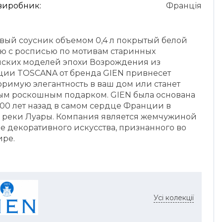
 виробник:
Франція
вый соусник объемом 0,4 л покрытый белой
ью с росписью по мотивам старинных
нских моделей эпохи Возрождения из
ции TOSCANA от бренда GIEN привнесет
оримую элегантность в ваш дом или станет
ым роскошным подарком. GIEN была основана
200 лет назад в самом сердце Франции в
 реки Луары. Компания является жемчужиной
е декоративного искусства, признанного во
ире.
Усі колекції