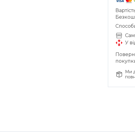
Вартіст
Безкош
Способ
Cам
У в
Поверне
покупк
Ми д
повн