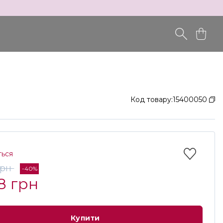
Код товару:
15400050
ться
грн
-40%
8 грн
Купити