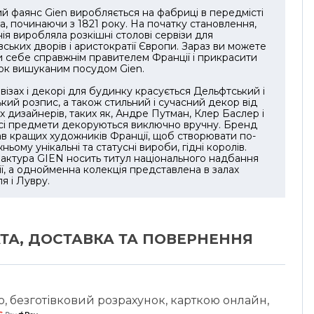
й фаянс Gien виробляється на фабриці в передмісті
, починаючи з 1821 року. На початку становлення,
ія виробляла розкішні столові сервізи для
вських дворів і аристократії Європи. Зараз ви можете
и себе справжнім правителем Франції і прикрасити
ок вишуканим посудом Gien.
візах і декорі для будинку красується Дельфтський і
кий розпис, а також стильний і сучасний декор від
х дизайнерів, таких як, Андре Путман, Клер Баслер і
Всі предмети декоруються виключно вручну. Бренд
ав кращих художників Франції, щоб створювати по-
ньому унікальні та статусні вироби, гідні королів.
ктура GIEN носить титул національного надбання
ї, а однойменна колекція представлена ​​в залах
я і Лувру.
ТА, ДОСТАВКА ТА ПОВЕРНЕННЯ
ю, безготівковий розрахунок, карткою онлайн,