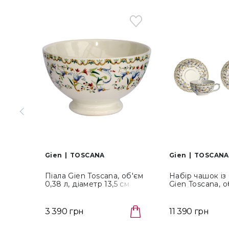
Gien
TOSCANA
Gien
TOSCANA
Піала Gien Toscana, об'єм
Набір чашок і
0,38 л, діаметр 13,5 см
Gien Toscana, об
(1457BOL127)
діаметр 18 см, 
(14572PTA26)
3 390 грн
11 390 грн