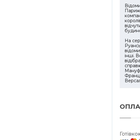
Відоми
Парижа
компан
королі
відчут
будин
На сер
Руансь
відоми
інші. 
відібр
справж
Мануфа
Франці
Версал
ОПЛА
Готівко