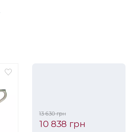
Закін
13 630 грн
10 838 грн