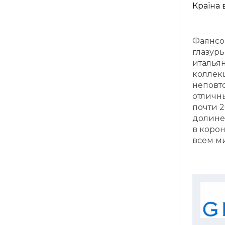
Країна
Фаянсо
глазур
италья
коллек
неповт
отличн
почти 
долине
в корон
всем м