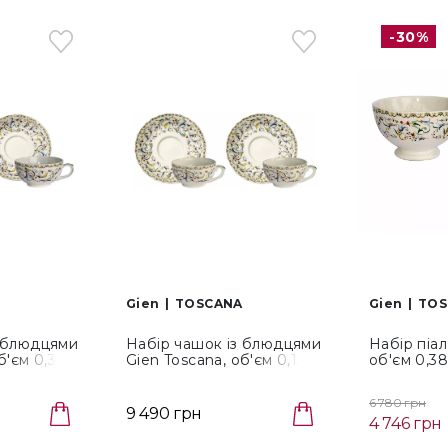
-30%
Gien
TOSCANA
Gien
TOS
з блюдцями
Набір чашок із блюдцями
Набір піал
'єм 0,3 л,
Gien Toscana, об'єм 0,13 л,
об'єм 0,38
4 пр.
діаметр 15,3 см, 4 пр.
см, 2 шт 
(14572PTH26)
6 780 грн
9 490 грн
4 746 грн