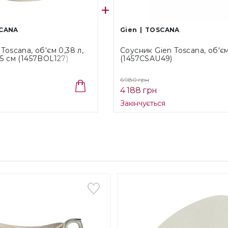
CANA
Gien
TOSCANA
 Toscana, об'єм 0,38 л,
Соусник Gien Toscana, об'єм
,5 см (1457BOL127)
(1457CSAU49)
6 980 грн
4 188 грн
Закінчується