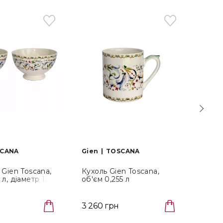
CANA
Gien
TOSCANA
Gien
 Gien Toscana,
Кухоль Gien Toscana,
Набір
 л, діаметр 13,5
об'єм 0,255 л
Gien 
(1457C02H27)
(1457CMUG48)
28,5с
3 260 грн
13 56