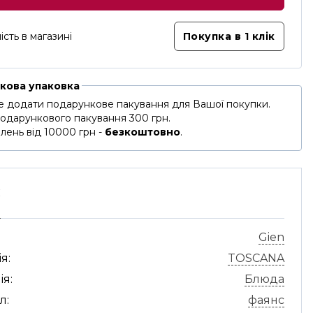
ість в магазині
Покупка в 1 клік
кова упаковка
 додати подарункове пакування для Вашої покупки.
подарункового пакування 300 грн.
лень від 10000 грн -
безкоштовно
.
С
Gien
я:
TOSCANA
ія:
Блюда
л:
фаянс