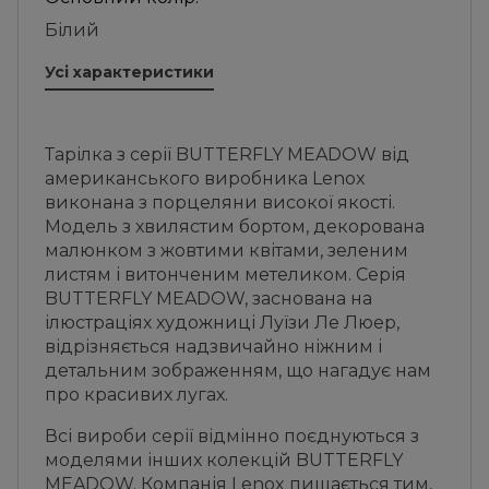
Білий
Усі характеристики
Тарілка з серії BUTTERFLY MEADOW від
американського виробника Lenox
виконана з порцеляни високої якості.
Модель з хвилястим бортом, декорована
малюнком з жовтими квітами, зеленим
листям і витонченим метеликом. Серія
BUTTERFLY MEADOW, заснована на
ілюстраціях художниці Луїзи Ле Люер,
відрізняється надзвичайно ніжним і
детальним зображенням, що нагадує нам
про красивих лугах.
Всі вироби серії відмінно поєднуються з
моделями інших колекцій BUTTERFLY
MEADOW. Компанія Lenox пишається тим,