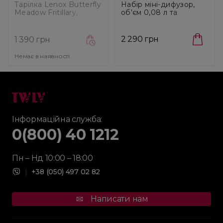
Тарілка Lenox Butterfly
Набір міні-дифузор,
Meadow Fritillary,
об'єм 0,08 л та
діаметр 22,9 см
аромасвіча 80 г Maison
(6140909)
Berger Paris Lolita
Lempicka Clear (6388)
2 290 грн
1 390 грн
Немає в наявності
Інформаційна служба:
0(800) 40 1212
Пн – Нд 10:00 – 18:00
|
+38 (050) 497 02 82
Написати нам