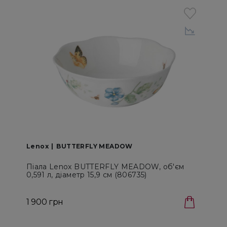
Lenox
BUTTERFLY MEADOW
Піала Lenox BUTTERFLY MEADOW, об'єм
0,591 л, діаметр 15,9 см (806735)
S
1 900 грн
1