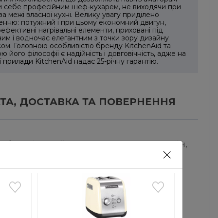
и себе професійним шеф-кухарем, не виходячи при
за межі власної кухні. Велику увагу приділено
нню: потужний і при цьому економний двигун,
ефективні нагрівальні елементи, приховані під
им і водночас елегантним з точки зору дизайну
ом. Головною особливістю бренду KitchenAid та
 його філософії є ​​надійність і довговічність, адже на
ої прилади KitchenAid надає 25-річну гарантію.
ТА, ДОСТАВКА ТА ПОВЕРНЕННЯ
ю, безготівковий розрахунок, карткою онлайн,
ь доставки згідно з тарифами перевізника
товна доставка для замовлень від 8000 грн
и доставки:
овивіз з магазину