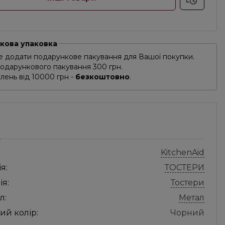
кова упаковка
 додати подарункове пакування для Вашої покупки.
подарункового пакування 300 грн.
лень від 10000 грн -
безкоштовно
.
С
KitchenAid
я:
ТОСТЕРИ
ія:
Тостери
л:
Метал
ий колір:
Чорний