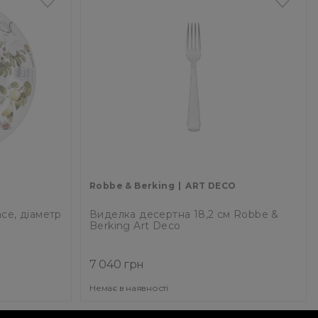
Robbe & Berking
ART DECO
nce, діаметр
Виделка десертна 18,2 см Robbe &
Berking Art Deco
(60_2_08/060.02.008)
7 040 грн
Немає в наявності