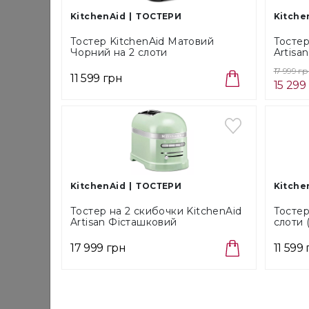
KitchenAid
ТОСТЕРИ
Kitche
Тостер KitchenAid Матовий
Тостер
Чорний на 2 слоти
Artisa
(5KMT2109EBM)
17 999 г
11 599 грн
15 299
KitchenAid
ТОСТЕРИ
Kitche
Тостер на 2 скибочки KitchenAid
Тостер
Artisan Фісташковий
слоти
(5KMT2204EPT)
17 999 грн
11 599