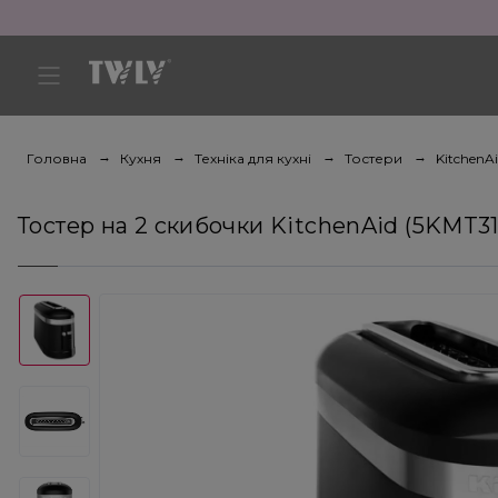
Головна
Кухня
Техніка для кухні
Тостери
KitchenA
Тостер на 2 скибочки KitchenAid (5KMT3