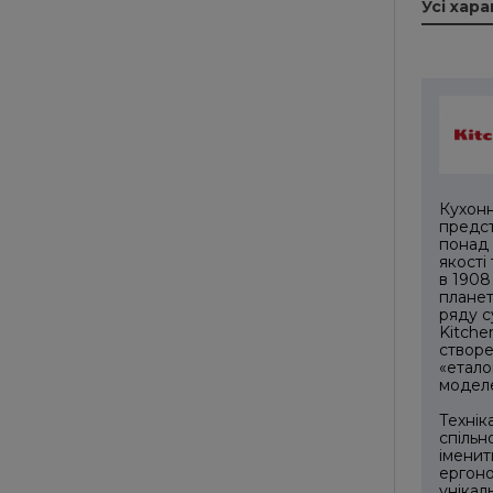
Усі хар
Кухонн
предст
понад 
якості
в 1908
планет
ряду с
Kitche
створе
«етало
моделе
Технік
спільн
іменит
ергоно
унікал