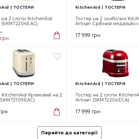
У в
nAid
ТОСТЕРИ
KitchenAid
ТОСТЕРИ
Поверне
 на 2 слоти KitchenAid
Тостер на 2 скибочки Kitc
покупк
n (5KMT2204EAC)
Artisan Срібний медальйон
(5KMT2204EMS)
рн
Ми д
17 999 грн
 грн
повн
ІНСТ
nAid
ТОСТЕРИ
KitchenAid
ТОСТЕРИ
 KitchenAid Кремовий на 2
Тостер на 2 слоти KitchenA
 (5KMT2109EAC)
Artisan (5KMT2204ECA)
 грн
17 999 грн
Перейти до категорії