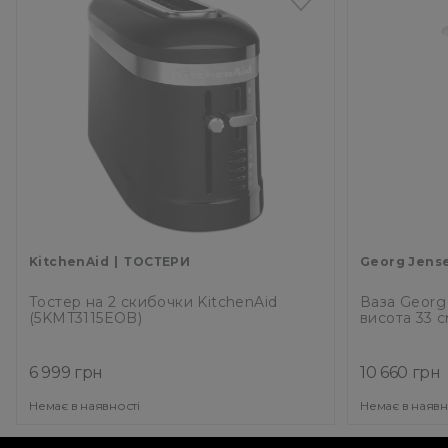
KitchenAid
ТОСТЕРИ
Georg Jens
Тостер на 2 скибочки KitchenAid
Ваза Georg
(5KMT3115EOB)
висота 33 с
6 999 грн
10 660 грн
Немає в наявності
Немає в наявн