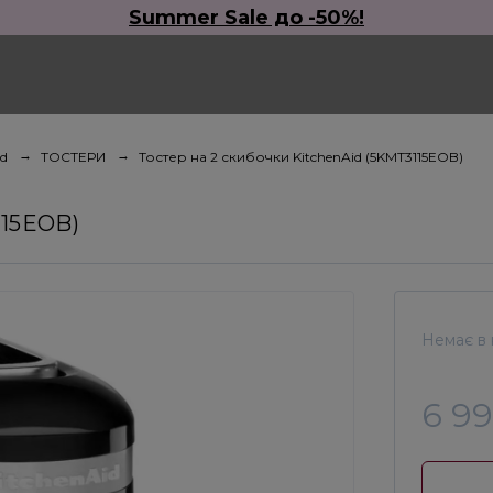
Summer Sale до -50%!
id
ТОСТЕРИ
Тостер на 2 скибочки KitchenAid (5KMT3115EOB)
115EOB)
Немає в 
6 9