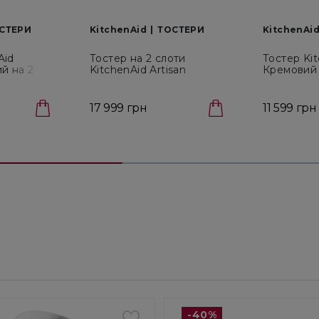
СТЕРИ
KitchenAid
ТОСТЕРИ
KitchenAi
Aid
Тостер на 2 слоти
Тостер Ki
й на 2
KitchenAid Artisan
Кремовий 
09EBM)
(5KMT2204ECA)
(5KMT210
17 999 грн
11 599 грн
-40%