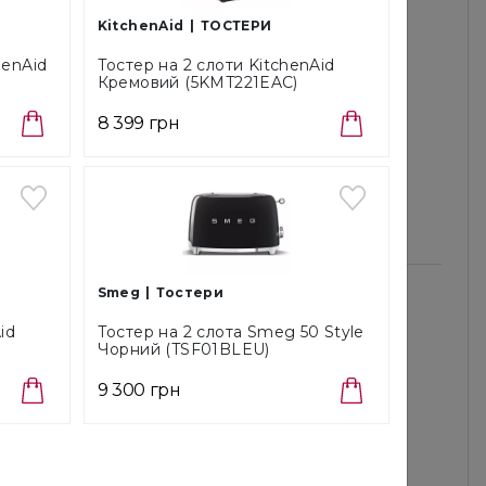
ідділення або кур'єром Нової Пошти
KitchenAid
ТОСТЕРИ
ння / обмін протягом 14 днів з моменту
henAid
Тостер на 2 слоти KitchenAid
и
Кремовий (5KMT221EAC)
байливо пакуємо всі замовлення і страхуємо їх на
8 399 грн
у вартість.
РУКЦІЇ ТА ДОКУМЕНТАЦІЯ
Smeg
Тостери
id
Тостер на 2 слота Smeg 50 Style
Інструкція з експлуатації
Чорний (TSF01BLEU)
Українська
PDF
0.8 мб
9 300 грн
Завантажити