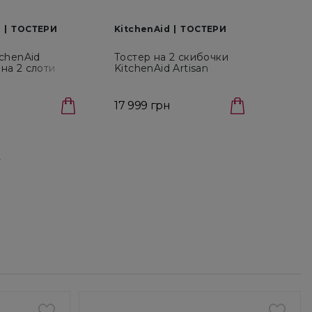
d
ТОСТЕРИ
KitchenAid
ТОСТЕРИ
Kitch
tchenAid
Тостер на 2 скибочки
Тосте
на 2 слоти
KitchenAid Artisan
Kitc
9EAC)
Фісташковий
(5KM
(5KMT2204EPT)
17 999 грн
8 39