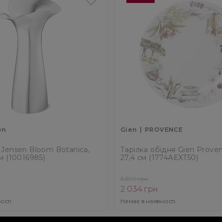
en
Gien
PROVENCE
 Jensen Bloom Botanica,
Тарілка обідня Gien Prove
м (10016985)
27,4 см (1774AEXT50)
3 390 грн
2 034 грн
ості
Немає в наявності