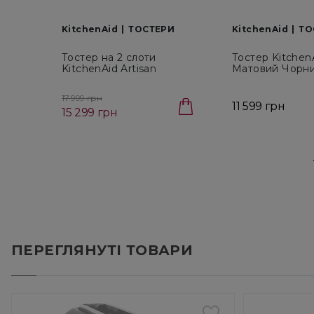
KitchenAid
ТОСТЕРИ
KitchenAid
ТО
Тостер на 2 слоти
Тостер Kitchen
KitchenAid Artisan
Матовий Чорни
(5KMT2204EAC)
слоти (5KMT21
17 999 грн
11 599 грн
15 299 грн
ПЕРЕГЛЯНУТІ ТОВАРИ