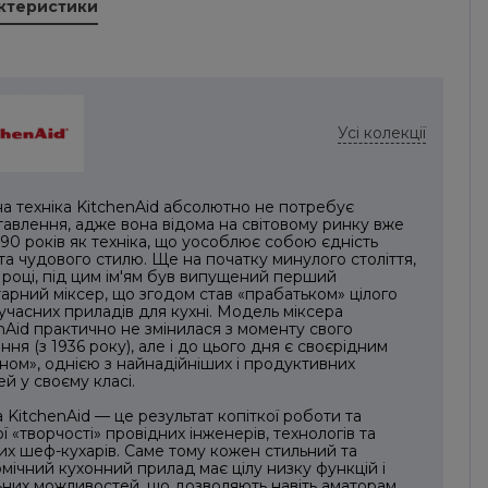
актеристики
Усі колекції
а техніка KitchenAid абсолютно не потребує
авлення, адже вона відома на світовому ринку вже
90 років як техніка, що уособлює собою єдність
 та чудового стилю. Ще на початку минулого століття,
 році, під цим ім'ям був випущений перший
арний міксер, що згодом став «прабатьком» цілого
учасних приладів для кухні. Модель міксера
nAid практично не змінилася з моменту свого
ння (з 1936 року), але і до цього дня є своєрідним
ном», однією з найнадійніших і продуктивних
й у своєму класі.
а KitchenAid — це результат копіткої роботи та
ої «творчості» провідних інженерів, технологів та
их шеф-кухарів. Саме тому кожен стильний та
мічний кухонний прилад має цілу низку функцій і
ьних можливостей, що дозволяють навіть аматорам