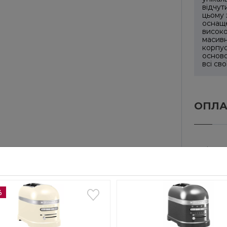
відчут
цьому 
оснаще
високо
масивн
корпус
основою
всі св
ОПЛА
Готівко
Вартіст
Безкош
%
Способ
Cам