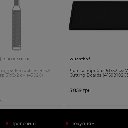
BLACK SHEEP
Wuesthof
 цедри Microplane Black
Дошка обробна 53х32 см 
ір 31x5x2 см (43020)
Cutting Boards (4159810203
3 859 грн
ості
Пропозиції
Покупцям