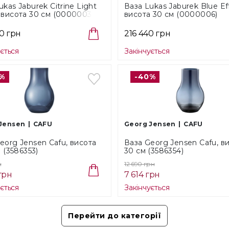
художн
ukas Jaburek Citrine Light
Ваза Lukas Jaburek Blue Ef
р. пер
 висота 30 см (0000003)
висота 30 см (0000006)
Grand 
Вищої 
0 грн
216 440 грн
На дан
ується
Закінчується
А
Ч
С
%
-40%
Унікал
кілько
Jensen
CAFU
Georg Jensen
CAFU
ОПЛА
eorg Jensen Cafu, висота
Ваза Georg Jensen Cafu, в
. (3586353)
30 см (3586354)
н
12 690 грн
грн
7 614 грн
Готівко
ується
Закінчується
Безкош
Перейти до категорії
Способ