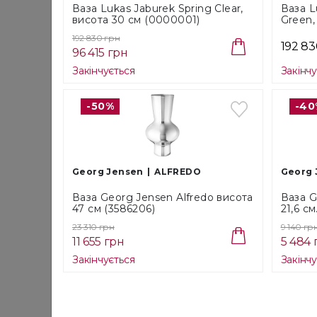
Ваза Lukas Jaburek Spring Clear,
Ваза L
висота 30 см (0000001)
Green,
192 830 грн
192 83
96 415 грн
Закінчується
Закінч
-50%
-40
Georg Jensen
ALFREDO
Georg 
Ваза Georg Jensen Alfredo висота
Ваза G
47 см (3586206)
21,6 см
23 310 грн
9 140 гр
11 655 грн
5 484 
Закінчується
Закінч