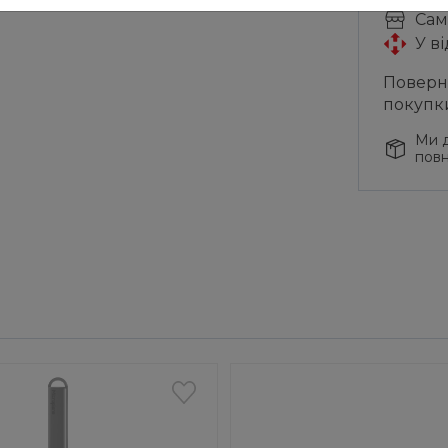
Cам
У в
Поверне
покупк
Ми д
повн