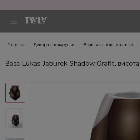
Головна
Декор та подарунки
Вази та чаші декоративні
Ваза Lukas Jaburek Shadow Grafit, висота