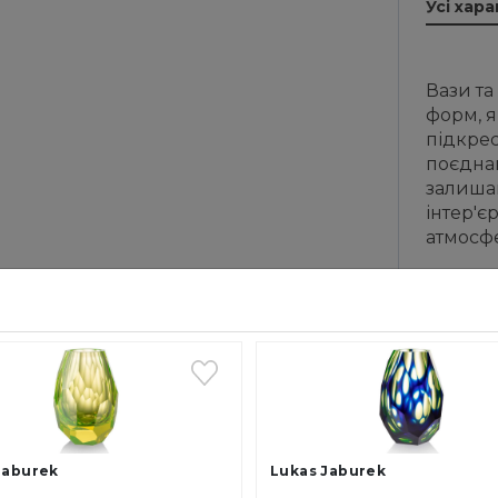
Усі хар
Вази та
форм, я
підкре
поєдна
залиша
інтер'є
атмосфе
Кожен в
Jaburek
Lukas Jaburek
Лукаш 