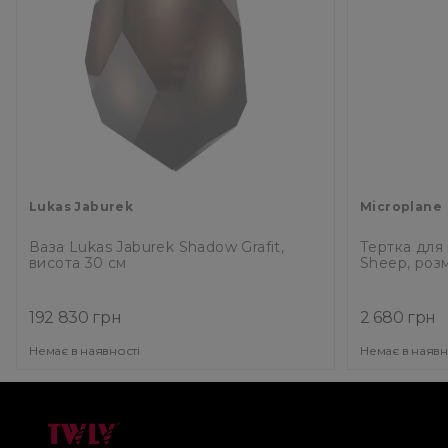
Lukas Jaburek
Microplane
Ваза Lukas Jaburek Shadow Grafit,
Тертка для
висота 30 см
Sheep, розм
192 830 грн
2 680 грн
Немає в наявності
Немає в наявн