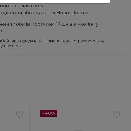
овивіз з магазину
ідділення або кур'єром Нової Пошти
ння / обмін протягом 14 днів з моменту
и
байливо пакуємо всі замовлення і страхуємо їх на
у вартість.
-40%