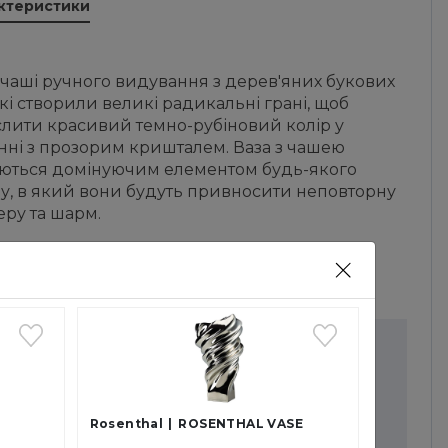
актеристики
 чаші ручного видування з дерев'яних букових
кі створили великі радикальні грані, щоб
слити красивий темно-рубіновий колір у
нні з прозорим кришталем. Ваза з чашею
ються домінуючим елементом будь-якого
ру, в який вони будуть привносити неповторну
ру та шарм.
иріб підписано автором.
Rosenthal
ROSENTHAL VASE
Ябурек – чеський дизайнер. До 2018 року був