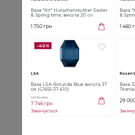
Ваза "Кіт" Hutschenreuther Easter
Ваза "
& Spring time, висота 20 см.
& Spri
(02490-800001-26020)
(02490
1 750 грн
1 460 
-40%
LSA
Rosent
Ваза LSA Rotunda Blue висота 37
Ваза 3
см (G1655-37-610)
Titanis
12 910 грн
29 00
7 746 грн
Закінчується
Закінч