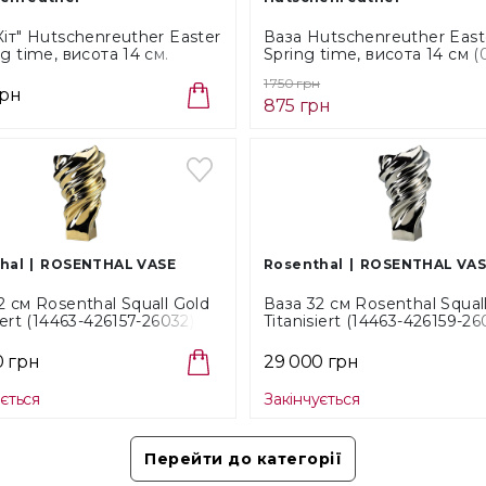
чи кіл
Посуд 
Кіт" Hutschenreuther Easter
Ваза Hutschenreuther East
серед 
ng time, висота 14 см.
Spring time, висота 14 см (
Folk Bl
виробі
-800001-26014)
800001-26014)
дерево
1 750 грн
досвід
грн
дотрим
875 грн
чорним
практи
сервува
З комп
ваза дл
єдина 
кольору
процес
виробі
традиц
hal
ROSENTHAL VASE
Rosenthal
ROSENTHAL VAS
2 см Rosenthal Squall Gold
Ваза 32 см Rosenthal Squall
ОПЛА
iert (14463-426157-26032)
Titanisiert (14463-426159-26
0 грн
29 000 грн
ується
Закінчується
Готівко
Перейти до категорії
Безкош