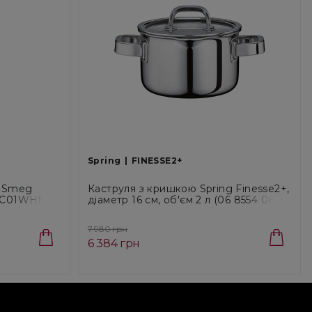
Spring
FINESSE2+
и Smeg
Каструля з кришкою Spring Finesse2+,
SKC01WHM)
діаметр 16 см, об'єм 2 л (06 8554 06 16)
7 980 грн
6 384 грн