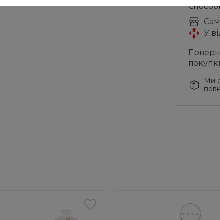
Способ
Cам
У в
Поверне
покупк
Ми д
повн