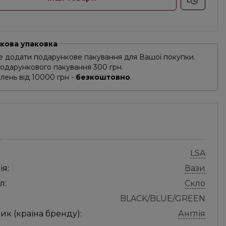
кова упаковка
 додати подарункове пакування для Вашої покупки.
подарункового пакування 300 грн.
лень від 10000 грн -
безкоштовно
.
С
LSA
ія:
Вази
л:
Скло
BLACK/BLUE/GREEN
к (країна бренду):
Англія