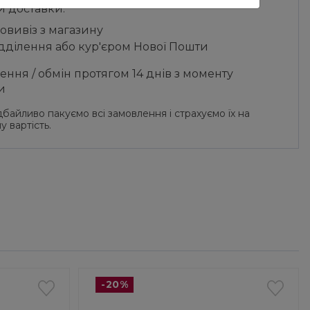
и доставки:
овивіз з магазину
ідділення або кур'єром Нової Пошти
ння / обмін протягом 14 днів з моменту
и
байливо пакуємо всі замовлення і страхуємо їх на
у вартість.
-20%