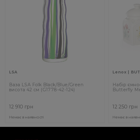
LSA
Lenox
BUT
Ваза LSA Folk Black/Blue/Green
Набір ємно
висота 42 см (G1778-42-124)
Butterfly M
12 910 грн
12 250 грн
Немає в наявності
Немає в наявн