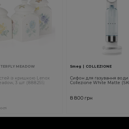
TERFLY MEADOW
Smeg
COLLEZIONE
стей із кришкою Lenox
Сифон для газування вод
eadow, 3 шт (888255)
Collezione White Matte (
8 800 грн
ості