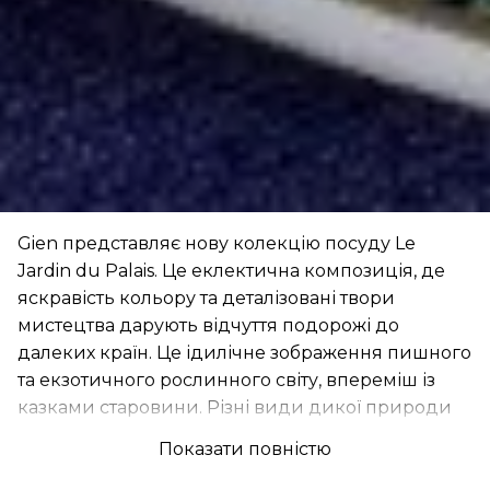
Gien представляє нову колекцію посуду Le
Jardin du Palais. Це еклектична композиція, де
яскравість кольору та деталізовані твори
мистецтва дарують відчуття подорожі до
далеких країн. Це ідилічне зображення пишного
та екзотичного рослинного світу, впереміш із
казками старовини. Різні види дикої природи
з’являються серед пишних пейзажів,
Показати повністю
ілюстрованих чудовими насиченими
кольорами.