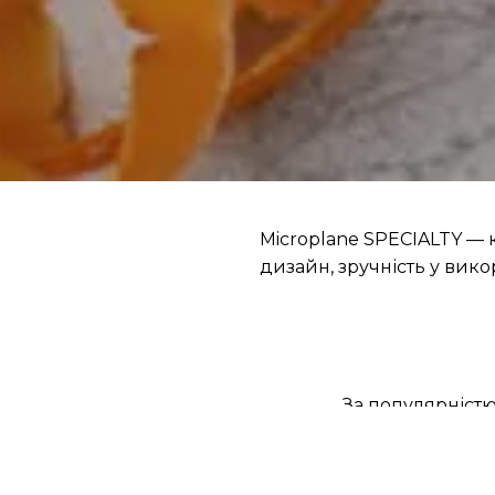
Microplane SPECIALTY — 
дизайн, зручність у викор
За популярніст
Товари з акціями
Акція (1)