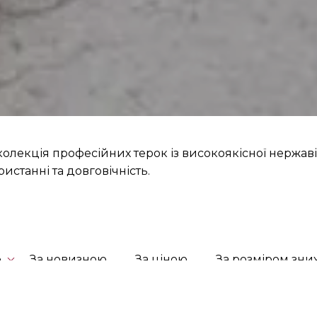
колекція професійних терок із високоякісної нержаві
истанні та довговічність.
ю
За новизною
За ціною
За розміром зн