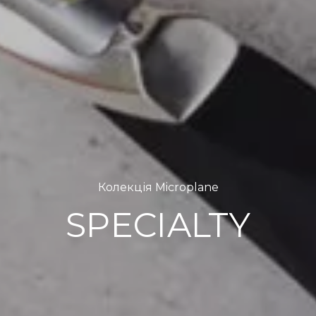
Колекція Microplane
SPECIALTY