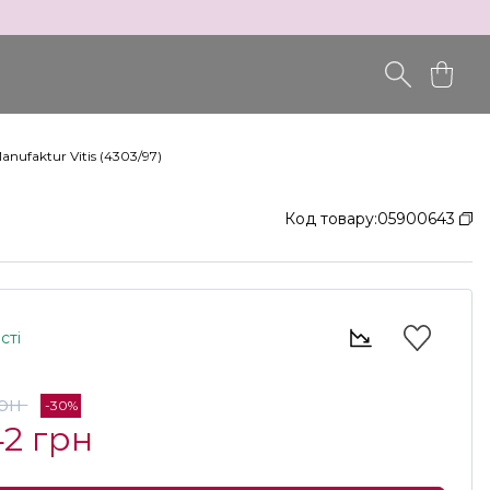
nufaktur Vitis (4303/97)
Код товару:
05900643
сті
грн
-30%
42 грн