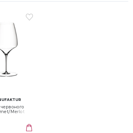
ANUFAKTUR
 червоного
rnet/Merlot
edel Manufaktur
/0)