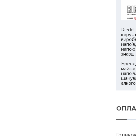
оптима
бездога
відчутт
Серія M
Riedel
майстр
керує 
функціє
виробл
напоїв
рекоме
напою.
професі
знавці
мікрові
Бренд 
унікал
майже 
напоїв
Виріб п
шанува
алкого
RIEDEL
поціно
преміал
посудо
ОПЛА
елегант
Готівко