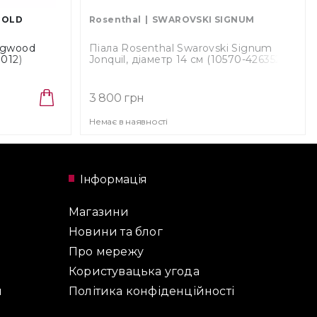
GOLD
Rosenthal
SWAROVSKI SIGNUM
dgwood
Піала Rosenthal Swarovski Signum
012)
Jonquil, діаметр 14 см (10570-426352-
15454)
3 800 грн
Немає в наявності
Інформація
Магазини
Новини та блог
Про мережу
Користувацька угода
и
Політика конфіденційності