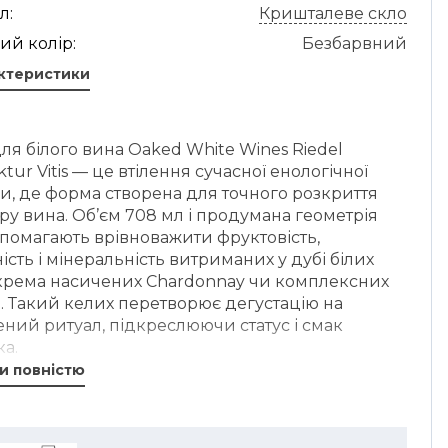
л:
Кришталеве скло
ий колір:
Безбарвний
актеристики
ля білого вина Oaked White Wines Riedel
tur Vitis — це втілення сучасної енологічної
и, де форма створена для точного розкриття
ру вина. Об’єм 708 мл і продумана геометрія
помагають врівноважити фруктовість,
ість і мінеральність витриманих у дубі білих
окрема насичених Chardonnay чи комплексних
. Такий келих перетворює дегустацію на
ний ритуал, підкреслюючи статус і смак
а.
и повністю
ий V-подібний силует поєднує архітектурну
у та функціональність: аромат накопичується
во, а вино м’яко спрямовується до