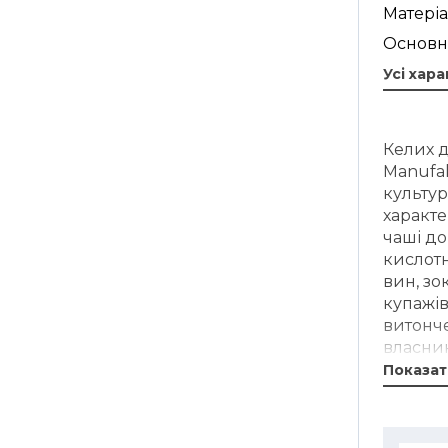
Матеріа
Основн
Усі хар
Келих д
Manufak
культур
характе
чаші до
кислотн
вин, з
купажів
витонче
власник
Показат
Фірмов
естетик
поступо