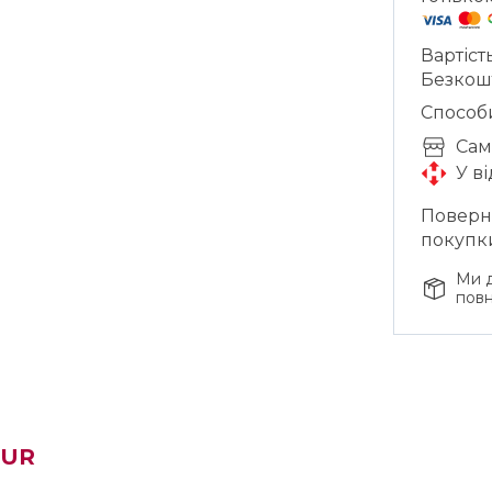
Вартіст
Безкош
Способ
Cам
У в
Поверне
покупк
Ми д
повн
TUR