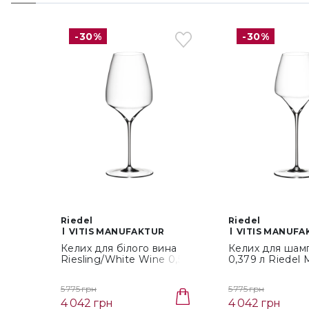
-30%
-30%
Riedel
Riedel
VITIS MANUFAKTUR
VITIS MANUFA
Келих для білого вина
Келих для шам
Riesling/White Wine 0,545
0,379 л Riedel 
л Riedel Manufaktur Vitis
Vitis (4303/08)
(4303/15)
5 775 грн
5 775 грн
4 042 грн
4 042 грн