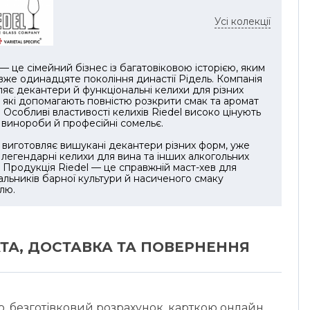
льних зон смаку. Кришталеве скло забезпечує
нну прозорість, блиск і преміальні тактильні
Усі колекції
я, підсилюючи враження від кожного ковтка.
anufaktur Vitis виготовляється вручну
 — це сімейний бізнес із багатовіковою історією, яким
ами RIEDEL за принципом «форма слідує за
вже одинадцяте покоління династії Рідель. Компанія
ю». Ледь помітне гравіювання
яє декантери й функціональні келихи для різних
, які допомагають повністю розкрити смак та аромат
ндованого сорту винограду підкреслює
 Особливі властивості келихів Riedel високо цінують
йний підхід до дизайну, а природні
, винороби й професійні сомельє.
дмінності ручної роботи роблять кожен келих
виготовляє вишукані декантери різних форм, уже
ьним.
легендарні келихи для вина та інших алкогольних
. Продукція Riedel — це справжній маст-хев для
остачається у фірмовій подарунковій коробці
льників барної культури й насиченого смаку
лю.
, що робить його бездоганним подарунком для
вувачів вина та розкішним доповненням до
ьного сервірування. Підходить для миття в
мийній машині, поєднуючи практичність з
ТА, ДОСТАВКА ТА ПОВЕРНЕННЯ
ністю.
ю, безготівковий розрахунок, карткою онлайн,