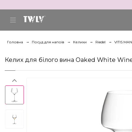
Головна
Посуд для напоїв
Келихи
Riedel
VITIS MA
Келих для білого вина Oaked White Wines 