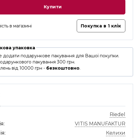
Купити
ість в магазині
Покупка в 1 клік
кова упаковка
 додати подарункове пакування для Вашої покупки.
подарункового пакування 300 грн.
лень від 10000 грн -
безкоштовно
.
С
Riedel
я:
VITIS MANUFAKTUR
ія:
Келихи