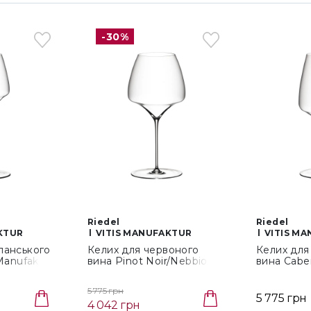
-30%
Riedel
Riedel
KTUR
VITIS MANUFAKTUR
VITIS M
панського
Келих для червоного
Келих для
Manufaktur
вина Pinot Noir/Nebbiolo
вина Cabe
0,777 л Riedel Manufaktur
0,768 л Ri
Vitis (4303/07)
Vitis (4303
5 775 грн
5 775 грн
4 042 грн