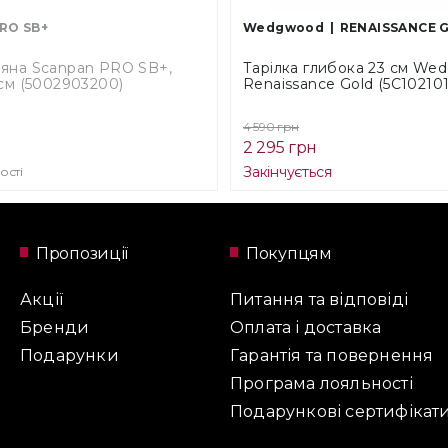
RO SB+
Wedgwood
RENAISSANCE 
яна Scanpan PRO SB+,
Тарілка глибока 23 см We
 см (5002903200)
Renaissance Gold (5C102101
4 590 грн
2 295 грн
Закінчується
ості
Пропозиції
Покупцям
Акції
Питання та відповіді
Бренди
Оплата і доставка
Подарунки
Гарантія та повернення
Програма лояльності
Подарункові сертифікат