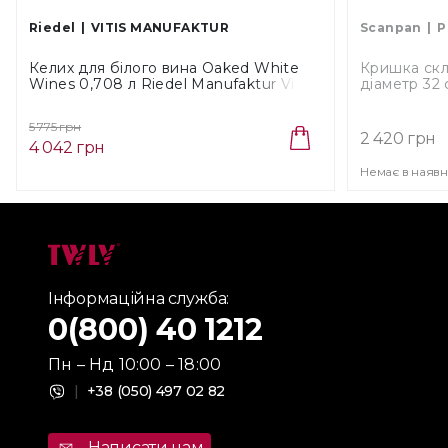
Riedel
VITIS MANUFAKTUR
Scanpan
P
Келих для білого вина Oaked White
Кришка скл
Wines 0,708 л Riedel Manufaktur Vitis
діаметр 32
(4303/97)
5 775 грн
2 420 грн
4 042 грн
Немає в наявн
Інформаційна служба:
0(800) 40 1212
Пн – Нд 10:00 – 18:00
|
+38 (050) 497 02 82
Написати нам