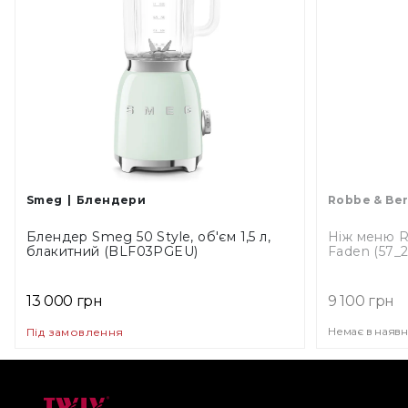
Smeg
Блендери
Robbe & Ber
Блендер Smeg 50 Style, об'єм 1,5 л,
Ніж меню Ro
блакитний (BLF03PGEU)
Faden (57_2
13 000 грн
9 100 грн
Немає в наявн
Під замовлення