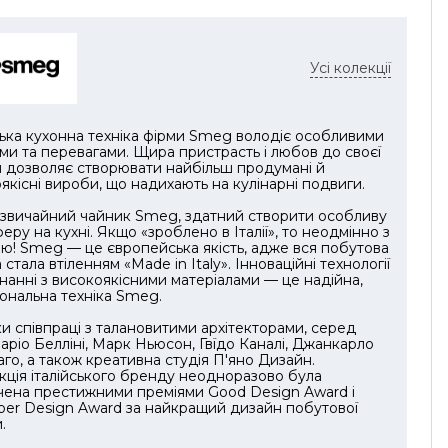
іал ємності з кришкою та мірним ковпачком:
™Renew
Усі колекції
іал ємності: Tritan™ Renew
іал носика чаші: Пластик Soft-touch
ська кухонна техніка фірми Smeg володіє особливими
ми та перевагами. Щира пристрасть і любов до своєї
іал манжети: Пластик
 дозволяє створювати найбільш продумані й
якісні вироби, що надихають на кулінарні подвиги.
 манжети: Полірований хром
 звичайний чайник Smeg, здатний створити особливу
еру на кухні. Якщо «зроблено в Італії», то неодмінно з
 основи: Полірований хром
ю! Smeg — це європейська якість, адже вся побутова
а стала втіленням «Made in Italy». Інноваційні технології
іал основи: Пластик
нанні з високоякісними матеріалами — це надійна,
ональна техніка Smeg.
зний матеріал основи: Матовий пластик Soft-
и співпраці з талановитими архітекторами, серед
аріо Белліні, Марк Ньюсон, Гвїдо Каналі, Джанкарло
го, а також креативна студія П'яно Дизайн.
 кабелю: Сірий
ція італійського бренду неодноразово була
чена престижними преміями Good Design Award і
per Design Award за найкращий дизайн побутової
МИ/ФУНКЦІЇ:
.