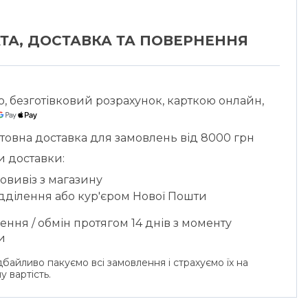
ість: 4
едньо встановлені режими: 4 (смузі, зелений
ТА, ДОСТАВКА ТА ПОВЕРНЕННЯ
подрібнення льоду, автоматичне очищення)
тування смузі: Так
ьсний режим: Так
ю, безготівковий розрахунок, карткою онлайн,
бнення льоду: Так
товна доставка для замовлень від 8000 грн
ія автоматичного очищення: Так
и доставки:
ІННЯ:
овивіз з магазину
ідділення або кур'єром Нової Пошти
керування: Кнопки/ поворотний перемикач
ння / обмін протягом 14 днів з моменту
іал перемикача: Пластик
и
іал кнопок: Пластик
байливо пакуємо всі замовлення і страхуємо їх на
у вартість.
НІ ХАРАКТЕРИСТИКИ:
не відключення під час перевантаження