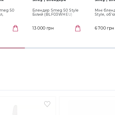
• Номін
Smeg 50
Блендер Smeg 50 Style
Міні блен
л,
Білий (BLF03WHEU)
Style, об'
• Довжи
01PKEU)
(PBF01BL
13 000 грн
6 700 грн