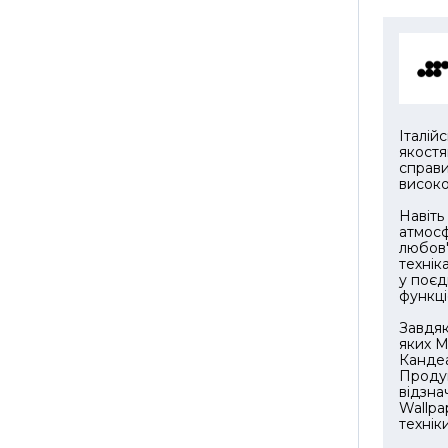
• Матер
Tritan
• Матер
• Матер
Італій
якостя
• Матер
справи
високо
• Колір
Навіть
атмосф
• Колір
любов'
технік
• Матер
у поєд
функці
• Неков
Завдяк
touch
яких М
Кандеа
• Колір
Продук
відзна
Wallpa
ПРОГРА
техніки