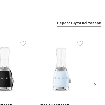
: Так
ка блокування двигуна: Так
мальна швидкість обертання: 18000 giri/min
Переглянути всі товари
ий старт: Так
альна швидкість обертання: 9000 giri/min
іал ножів: Нержавіюча сталь
ні ножі: Так
й глечик/ кришка: Антиковзна основа: Так
ричний кабель: Так
РИЧНЕ ПІДКЛЮЧЕННЯ:
га: 220-240 В
а струму: 50 Гц
ендери
Smeg
Блендери
Smeg