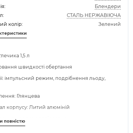
ія:
Блендери
л:
СТАЛЬ НЕРЖАВІЮЧА
ий колір:
Зелений
актеристики
глечика 1,5 л
лювання швидкості обертання
ії: імпульсний режим, подрібнення льоду,
лення: Глянцева
іал корпусу: Литий алюміній
лення корпусу: поліроване
и повністю
іал кришки: Tritan™ Renew