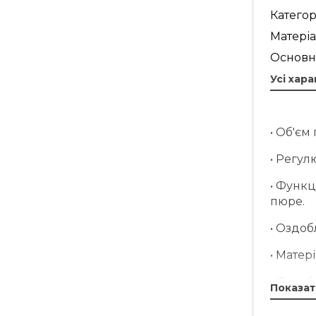
Категор
Матеріа
Основн
Усі хар
• Об'єм 
• Регу
• Функц
пюре.
• Оздоб
• Матер
• Оздоб
Показат
• Матер