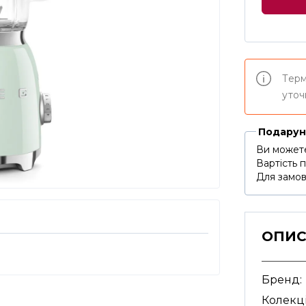
Терм
уточ
Подарун
Ви можете
Вартість 
Для замов
ОПИ
Бренд:
Колекці