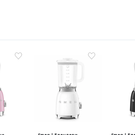
двигуна
• Безпе
• Макси
• Плавн
• Мінім
• Матер
• Незнім
• Мірни
• Елект
ЕЛЕКТ
• Напру
• Частот
ри
Smeg
Блендери
Smeg
Бл