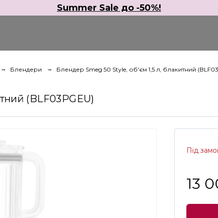
Summer Sale до -50%!
Блендери
Блендер Smeg 50 Style, об'єм 1,5 л, блакитний (BLF
китний (BLF03PGEU)
Під зам
13 