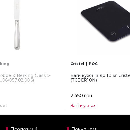
king
Cristel
POC
bbe & Berking Classic-
Ваги кухонні до 10 кг Criste
_06/057.02.006)
(TCBER10N)
2 450 грн
Закінчується
ості
Пропозиції
Покупцям