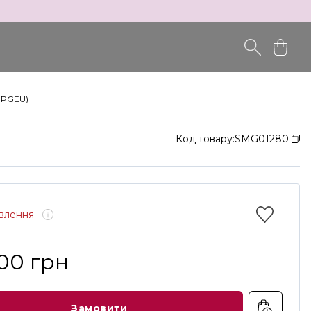
03PGEU)
Код товару:
SMG01280
овлення
000 грн
Замовити