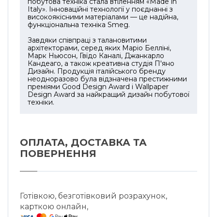
побутова техніка стала втіленням «Made in
Italy». Інноваційні технології у поєднанні з
• Чаша з поділками із Tritan стійка до
високоякісними матеріалами — це надійна,
ударів і також придатна для миття у
функціональна техніка Smeg.
посудомийній машині. Забезпечена
Завдяки співпраці з талановитими
знімною кришкою, має зручну ручку та
архітекторами, серед яких Маріо Белліні,
Марк Ньюсон, Гвїдо Каналі, Джанкарло
вміщує 1,4 л.
Кандеаго, а також креативна студія П'яно
Дизайн. Продукція італійського бренду
• Подрібнювач із Tritan оснащений S-
неодноразово була відзначена престижними
подібними ножами з нержавіючої сталі.
преміями Good Design Award і Wallpaper
Design Award за найкращий дизайн побутової
Основа стійка до зісковзування, а ще її
техніки.
можна зняти і використовувати як кришку
чаші.
• Насадка-віночок із нержавіючої сталі
ОПЛАТА, ДОСТАВКА ТА
призначена для збивання яєчних білків,
ПОВЕРНЕННЯ
вершків, рідкого тіста. Підходить для миття
в посудомийній машині (при від'єднанні
від адаптера із пластику).
Готівкою, безготівковий розрахунок,
Компанія Smeg принципово
карткою онлайн,
використовує матеріали, які безпечні для