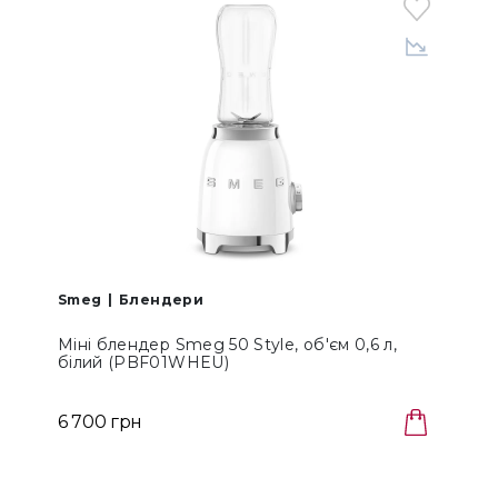
Smeg
Блендери
Міні блендер Smeg 50 Style, об'єм 0,6 л,
М
білий (PBF01WHEU)
6 700 грн