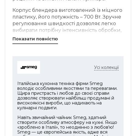
Корпус блендера виготовлений із міцного
пластику, його потужність – 700 Вт. Зручне
регулювання швидкості дозволяє легко
вибирати потрібну інтенсивність обробки,
гарантуючи максимальну універсальність
Показати повністю
у процесі приготування. Турбо режим
допомагає приладу швидко набрати
максимальну швидкість. За допомогою
цього блендера можна виконати більшість
Усі колекції
кухонних завдань: приготувати пюре, крем
суп, подрібнити фрукти для смузі та багато
іншого.
Італійська кухонна техніка фірми Smeg
володіє особливими якостями та перевагами.
Щира пристрасть і любов до своєї справи
Комплектація:
дозволяє створювати найбільш продумані й
високоякісні вироби, що надихають на
• Насадка для пюре використовується для
кулінарні подвиги.
виготовлення ідеального пюре з картоплі
Навіть звичайний чайник Smeg, здатний
або ніжних м'яких овочів. Пластмасові ножі
створити особливу атмосферу на кухні. Якщо
можна зняти і мити в посудомийній
«зроблено в Італії», то неодмінно з любов'ю!
Smeg — це європейська якість, адже вся
машині.