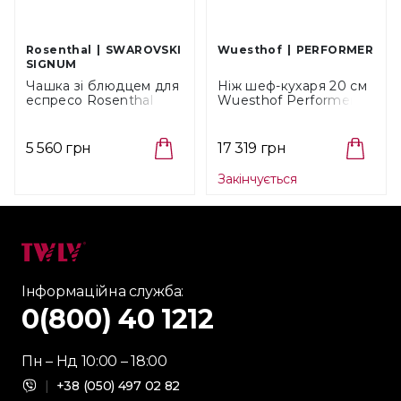
Rosenthal
SWAROVSKI
Wuesthof
PERFORMER
SIGNUM
Чашка зі блюдцем для
Ніж шеф-кухаря 20 см
еспресо Rosenthal
Wuesthof Performer
Swarovski Signum
(1061200120)
Azure, об'єм 0,08 л
(10570-426351-14715)
5 560 грн
17 319 грн
Закінчується
Інформаційна служба:
0(800) 40 1212
Пн – Нд 10:00 – 18:00
|
+38 (050) 497 02 82