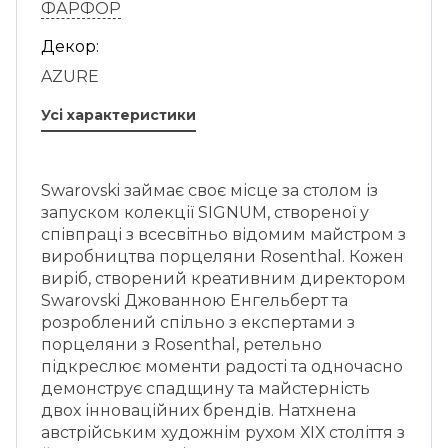
ФАРФОР
Декор:
AZURE
Усі характеристики
Swarovski займає своє місце за столом із
запуском колекції SIGNUM, створеної у
співпраці з всесвітньо відомим майстром з
виробництва порцеляни Rosenthal. Кожен
виріб, створений креативним директором
Swarovski Джованною Енгельберт та
розроблений спільно з експертами з
порцеляни з Rosenthal, ретельно
підкреслює моменти радості та одночасно
демонструє спадщину та майстерність
двох інноваційних брендів. Натхнена
австрійським художнім рухом ХІХ століття з