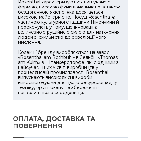
Rosenthal характеризуються вишуканою
формою, високою функціональністю, а також
бездоганною якістю, яка досягається
високою майстерністю. Посуд Rosenthal є
частиною культурної спадщини Німеччини й
переконують у тому, що інновації є
величезною рушійною силою для натхнення
людей зі схильністю до революційного
мислення.
Колекції бренду виробляються на заводі
«Rosenthal am Rothbühl» в Зельбі і «Thomas
am Kulm» в Шпайхерсдорфе, які є одними з
найсучасніших у світі виробництв у
порцеляновій промисловості. Rosenthal
випускають високоякісні вироби,
використовуючи для цього ресурсоощадну
техніку, орієнтовану на збереження
навколишнього середовища.
ОПЛАТА, ДОСТАВКА ТА
ПОВЕРНЕННЯ