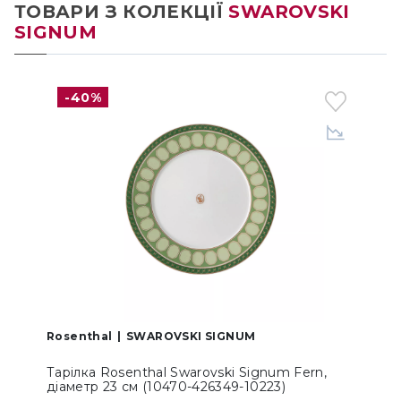
ТОВАРИ З КОЛЕКЦІЇ
SWAROVSKI
SIGNUM
-40%
Rosenthal
SWAROVSKI SIGNUM
Тарілка Rosenthal Swarovski Signum Fern,
діаметр 23 см (10470-426349-10223)
F