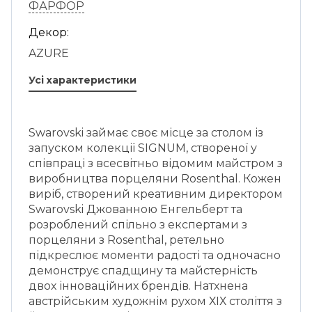
ФАРФОР
Декор:
AZURE
Усі характеристики
Swarovski займає своє місце за столом із
запуском колекції SIGNUM, створеної у
співпраці з всесвітньо відомим майстром з
виробництва порцеляни Rosenthal. Кожен
виріб, створений креативним директором
Swarovski Джованною Енгельберт та
розроблений спільно з експертами з
порцеляни з Rosenthal, ретельно
підкреслює моменти радості та одночасно
демонструє спадщину та майстерність
двох інноваційних брендів. Натхнена
австрійським художнім рухом ХІХ століття з