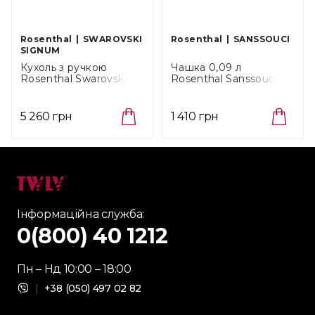
Rosenthal
SWAROVSKI
Rosenthal
SANSSOUCI
SIGNUM
Кухоль з ручкою
Чашка 0,09 л
Rosenthal Swarovski
Rosenthal Sanssouci
Signum Azure, об'єм
золото зі слонової
0,4 л (10570-426351-
кістки (20480-608648-
15505)
14722)
5 260 грн
1 410 грн
Інформаційна служба:
0(800) 40 1212
Пн – Нд 10:00 – 18:00
|
+38 (050) 497 02 82