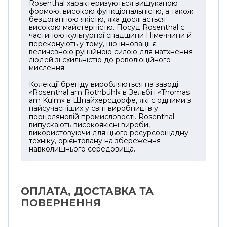
Rosenthal характеризуються вишуканою
формою, високою функціональністю, а також
бездоганною якістю, яка досягається
високою майстерністю. Посуд Rosenthal є
частиною культурної спадщини Німеччини й
переконують у тому, що інновації є
величезною рушійною силою для натхнення
людей зі схильністю до революційного
мислення.
Колекції бренду виробляються на заводі
«Rosenthal am Rothbühl» в Зельбі і «Thomas
am Kulm» в Шпайхерсдорфе, які є одними з
найсучасніших у світі виробництв у
порцеляновій промисловості. Rosenthal
випускають високоякісні вироби,
використовуючи для цього ресурсоощадну
техніку, орієнтовану на збереження
навколишнього середовища.
ОПЛАТА, ДОСТАВКА ТА
ПОВЕРНЕННЯ