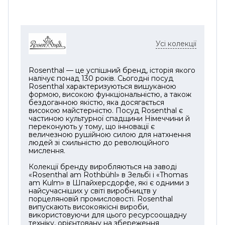
Усі колекції
Rosenthal — це успішний бренд, історія якого
налічує понад 130 років. Сьогодні посуд
Rosenthal характеризуються вишуканою
формою, високою функціональністю, а також
бездоганною якістю, яка досягається
високою майстерністю. Посуд Rosenthal є
частиною культурної спадщини Німеччини й
переконують у тому, що інновації є
величезною рушійною силою для натхнення
людей зі схильністю до революційного
мислення.
Колекції бренду виробляються на заводі
«Rosenthal am Rothbühl» в Зельбі і «Thomas
am Kulm» в Шпайхерсдорфе, які є одними з
найсучасніших у світі виробництв у
порцеляновій промисловості. Rosenthal
випускають високоякісні вироби,
використовуючи для цього ресурсоощадну
техніку, орієнтовану на збереження