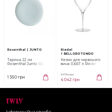
Rosenthal
JUNTO
Riedel
BELLOROTONDO
Тарілка 22 см
Келих для червоного
Rosenthal Junto Opal
вина 0,667 л Riedel
Green (10540-405204-
Manufaktur
10862)
Bellorotondo (4406/07)
5 775 грн
1 350 грн
4 042 грн
Інформаційна служба: