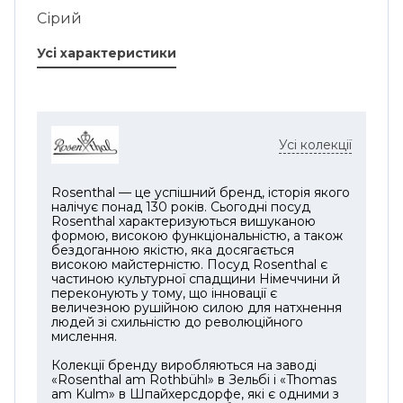
Сірий
Усі характеристики
Усі колекції
Rosenthal — це успішний бренд, історія якого
налічує понад 130 років. Сьогодні посуд
Rosenthal характеризуються вишуканою
формою, високою функціональністю, а також
бездоганною якістю, яка досягається
високою майстерністю. Посуд Rosenthal є
частиною культурної спадщини Німеччини й
переконують у тому, що інновації є
величезною рушійною силою для натхнення
людей зі схильністю до революційного
мислення.
Колекції бренду виробляються на заводі
«Rosenthal am Rothbühl» в Зельбі і «Thomas
am Kulm» в Шпайхерсдорфе, які є одними з