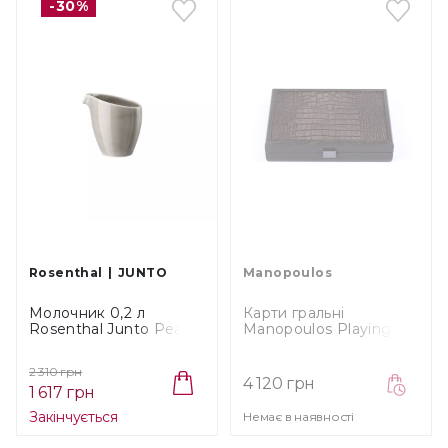
-30%
Rosenthal
JUNTO
Manopoulos
Молочник 0,2 л
Карти гральні
Rosenthal Junto Pearl
Manopoulos Playing
Grey (10540-405201-
Cards Grey, розмір
14440)
24x17 см (CLE10 CBL)
2 310 грн
4 120 грн
1 617 грн
Закінчується
Немає в наявності