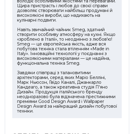
володіє особливими якостями та перевагами.
Щира пристрасть і любов до своєї справи
дозволяє створювати найбільш продумані й
високоякісні вироби, що надихають на
кулінарні подвиги.
Навіть звичайний чайник Smeg, здатний
створити особливу атмосферу на кухні. Якщо
«зроблено в Італії», то неодмінно з любов'ю!
Smeg — це європейська якість, адже вся
побутова техніка стала втіленням «Made in
Italy». Інноваційні технології у поєднанні з
високоякісними матеріалами — це надійна,
функціональна техніка Smeg.
Завдяки співпраці з талановитими
архітекторами, серед яких Маріо Белліні,
Марк Ньюсон, Гвїдо Каналі, Джанкарло
Кандеаго, а також креативна студія П'яно
Дизайн. Продукція італійського бренду
неодноразово була відзначена престижними
преміями Good Design Award і Wallpaper
Design Award за найкращий дизайн побутової
техніки.