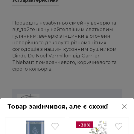
Усі характеристики
Проведіть незабутньо сімейну вечерю та
віддайте шану найтеплішим святковим
гулянням: вечерю з індички в оточенні
новорічного декору та різноманітних
солодощів з нашим кухонним рушником
Dinde De Noel Vermillon від Garnier
Thiebaut помаранчевого, коричневого та
сірого кольорів.
Усі колекції
Товар закінчився, але є схожі
Garnier Thiebaut — французький бренд з
багатовіковою історією, який в самому серці
-30%
Вогезів виробляє найкращу і найкрасивішу
дамаську бавовну. У їхній асортимент входить