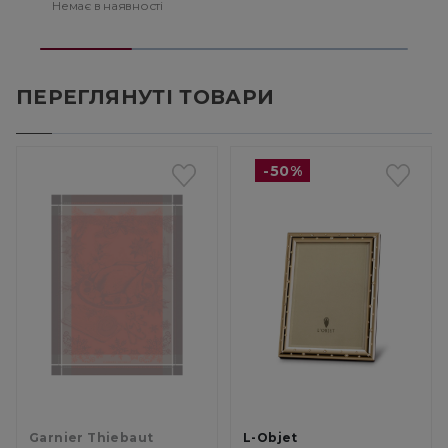
Немає в наявності
Н
ПЕРЕГЛЯНУТІ ТОВАРИ
-50%
Garnier Thiebaut
L-Objet