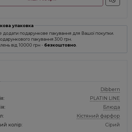
кова упаковка
 додати подарункове пакування для Вашої покупки.
подарункового пакування 300 грн.
лень від 10000 грн -
безкоштовно
.
С
Dibbern
я:
PLATIN LINE
ія:
Блюда
л:
Кістяний фарфор
ий колір:
Сірий