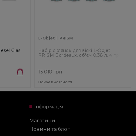
L-Objet
PRISM
esel Glas
Набір склянок для віскі L-Objet
PRISM Bordeaux, об'єм 0,38 л, 4 пр
(PS7010)
13 010 грн
Немає в наявності
Інформація
Магазини
Новини та блог