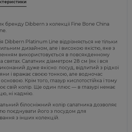
актеристики
к бренду Dibbern з колекції Fine Bone China
ine.
я Dibbern Platinum Line відрізняється не тільки
тильним дизайном, але і високою якістю, яке з
ленням використовується в повсякденному
 на святах. Салатник діаметром 28 см (як і вся
виконаний дуже якісно: посуд, відлитий з рідкої
ни і вражає своєю тонкою, але водночас
основою. Крім того, глазур кислотостійка і тому
ює свій колір. Ще один плюс — в глазурі немає
цю, ні кадмію.
альний білосніжний колір салатника дозволяє
стю поєднувати його з посудом для
вання з інших колекцій.