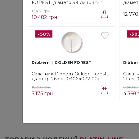
FOREST, діаметр 39 см (03222072
діамет
00)
17 470 грн
12 770
10 482 грн
-50%
-30
Dibbern
GOLDEN FOREST
Dibber
Салатник Dibbern Golden Forest,
Салатн
діаметр 26 см (03064072 00)
21 см 
10 350 грн
6 240 гр
5 175 грн
4 368 