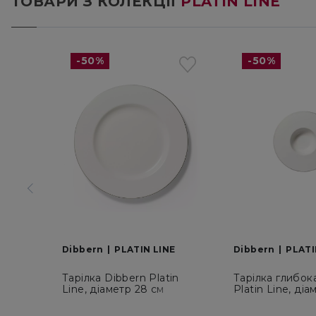
ТОВАРИ З КОЛЕКЦІЇ
PLATIN LINE
-50%
-50%
Dibbern
PLATIN LINE
Dibbern
PLATI
Тарілка Dibbern Platin
Тарілка глибок
Line, діаметр 28 см
Platin Line, діа
(0102800400)
(0305600400)