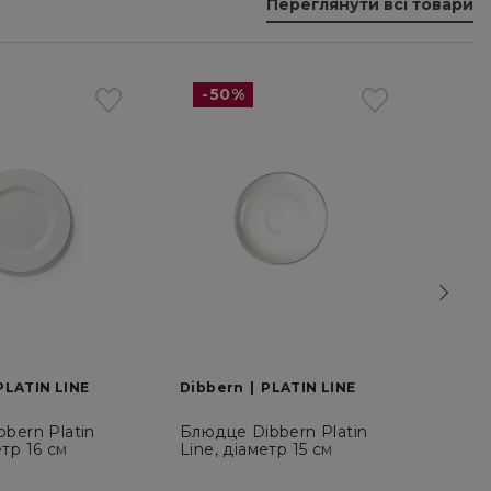
Переглянути всі товари
-50%
-5
PLATIN LINE
Dibbern
PLATIN LINE
Dibb
bbern Platin
Блюдце Dibbern Platin
Молоч
етр 16 см
Line, діаметр 15 см
Line,
00)
(0110900400)
(0115