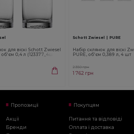
sel
Schott Zwiesel
PURE
ок для віскі Schott Zwiesel
Набір склянок для віскі Zwi
об'єм 0,4 л (123377_4шт)
PURE, об'єм 0,389 л, 4 шт
(122319_4шт)
2 350 грн
1 762 грн
Пропозиції
Покупцям
Акції
Питання та відповіді
Бренди
Оплата і доставка