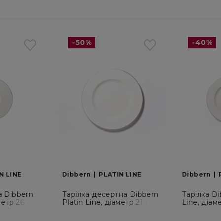
-50%
-40%
N LINE
Dibbern
PLATIN LINE
Dibbern
а Dibbern
Тарілка десертна Dibbern
Тарілка Di
метр 26 см
Platin Line, діаметр 21 см
Line, діам
(0102100400)
(01016004