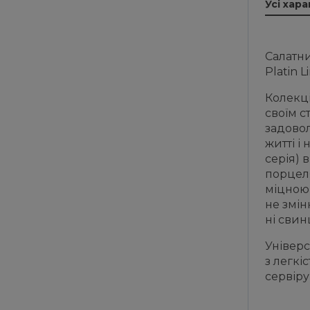
Усі хар
Салатни
Platin L
Колекці
своїм с
задово
житті і
серія) 
порцеля
міцною 
не змін
ні свин
Універс
з легкі
сервіру