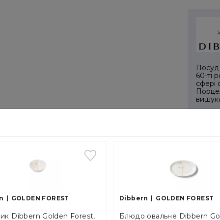
Посуд 
60-ті 
сфері 
Порцел
вишука
Багато
дизайн
Бодо С
дизайн
порцел
Баварі
майст
n
GOLDEN FOREST
Dibbern
GOLDEN FOREST
ОПЛА
ик Dibbern Golden Forest,
Блюдо овальне Dibbern Go