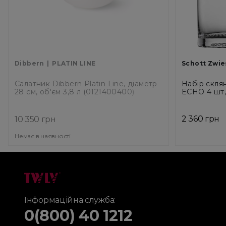
Dibbern
PLATIN LINE
Schott Zwie
Салатник Dibbern Platin Line, діаметр
Набір склян
28 см, об'єм 3,8 л (0121400400)
ECHO 4 шт, 
2 360 грн
10 350 грн
Немає в наявності
Інформаційна служба:
0(800) 40 1212