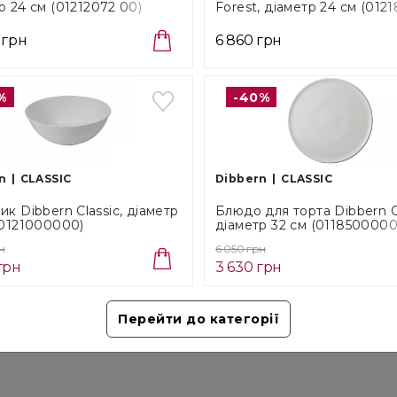
р 24 см (01212072 00)
Forest, діаметр 24 см (012
00)
 грн
6 860 грн
Готівко
Безкош
%
-40%
Способ
Cам
У в
n
CLASSIC
Dibbern
CLASSIC
Поверне
ик Dibbern Classic, діаметр
Блюдо для торта Dibbern Cl
покупк
(0121000000)
діаметр 32 см (0118500000
н
6 050 грн
Ми д
грн
3 630 грн
повн
Перейти до категорії