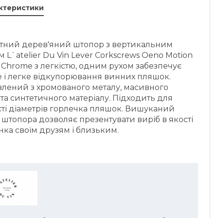
актеристики
тний дерев'яний штопор з вертикальним
 L`atelier Du Vin Lever Corkscrews Oeno Motion
Chrome з легкістю, одним рухом забезпечує
 і легке відкупорювання винних пляшок.
влений з хромованого металу, масивного
та синтетичного матеріалу. Підходить для
ті діаметрів горлечка пляшок. Вишуканий
штопора дозволяє презентувати виріб в якості
ка своїм друзям і близьким.