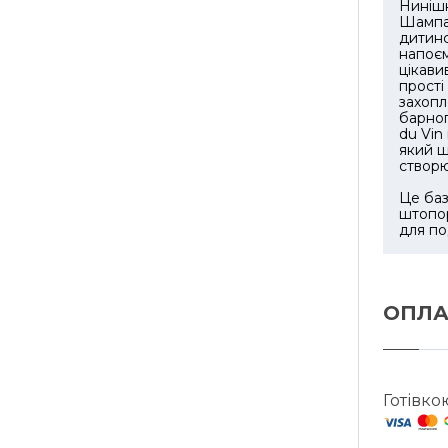
Нинішн
Шампан
дитинс
напоєм
цікави
прості
захопл
барног
du Vin
який ш
створю
Це баз
штопор
для по
ОПЛА
Готівко