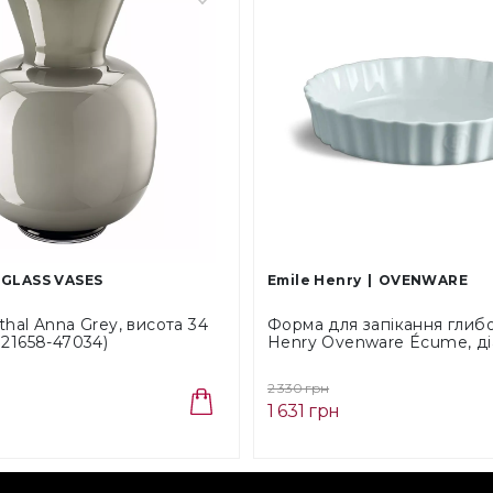
GLASS VASES
Emile Henry
OVENWARE
hal Anna Grey, висота 34
Форма для запікання глиб
321658-47034)
Henry Ovenware Écume, ді
см (016028)
2 330 грн
1 631 грн
я