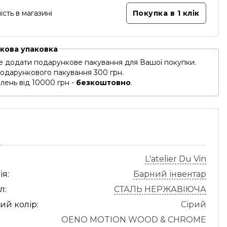
ість в магазині
Покупка в 1 клік
кова упаковка
 додати подарункове пакування для Вашої покупки.
подарункового пакування 300 грн.
лень від 10000 грн -
безкоштовно
.
С
L'atelier Du Vin
ія:
Барний інвентар
л:
СТАЛЬ НЕРЖАВІЮЧА
ий колір:
Сірий
OENO MOTION WOOD & CHROME