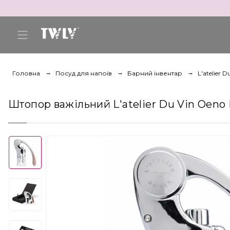
Головна
Посуд для напоїв
Барний інвентар
L'atelier D
Штопор важільний L'atelier Du Vin Oeno