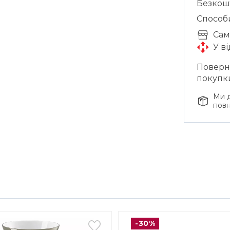
Безкош
Способ
Cам
У в
Поверне
покупк
Ми д
повн
-30%