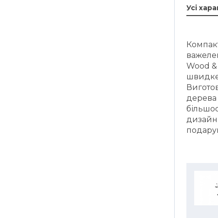
Усі хар
Компак
важелем
Wood & 
швидке
Вигото
дерева 
більшос
дизайн 
подарун