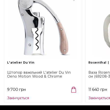
L'atelier Du Vin
Rosenthal
Штопор важільний L'atelier Du Vin
Ваза Rosent
Oeno Motion Wood & Chrome
см (69208-
(095464-7)
9 700 грн
11 640 грн
Закінчується
Закінчуєтьс