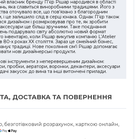
ій власник бренду П’єр Рішар народився в області
ь, яка славиться виноробними традиціями. Його з
тва оточувало все, що пов’язано з благородним
, і це залишило слід в серці юнака. Однак П’єр також
вся дизайном і розмірковував про те, як зробити
 аксесуари ще більш зручними. Таке поєднання
ень подарувало світу абсолютно новий формат
о інвентарю, коли Рішар викупив компанію L’Atelier
 в 80-х роках XX століття. Зараз це сімейний бізнес,
анує традиції. Нове покоління сім'ї Рішар допомагає
вати нові дизайнерські продукти.
ові інструменти з неперевершеним дизайном:
и, пробки, аератори, воронки, декантери, аксесуари
дачі закусок до вина та інші витончені прилади.
ТА, ДОСТАВКА ТА ПОВЕРНЕННЯ
ю, безготівковий розрахунок, карткою онлайн,