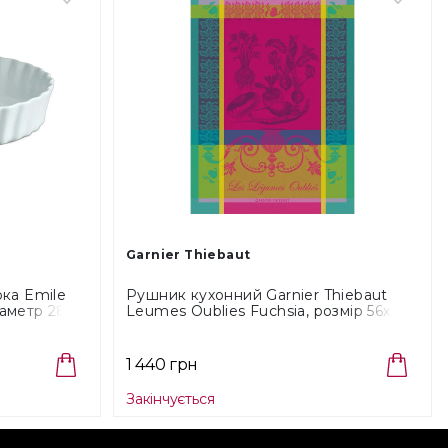
Garnier Thiebaut
ока Emile
Рушник кухонний Garnier Thiebaut
аметр 28
Leumes Oublies Fuchsia, розмір 56х77
см (44247)
1 440 грн
Закінчується