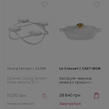
Georg Jensen
GLOW
Le Creuset
CAST IRON
Свічник Georg Jensen
Каструля чавунна
Glow, висота 31,5 см
низька з кришкою-
(3586431)
пелюстками Le
Creuset Cast Iron
White, об'єм 2,2 л,
28 840 грн
11 270 грн
діаметр 26 см
(21964260101441)
Закінчується
Немає в наявності