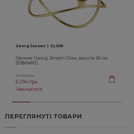
Georg Jensen
GLOW
Свічник Georg Jensen Glow, висота 26 см
С
(3586480)
в
10 490 грн
1
6 294 грн
Закінчується
З
ПЕРЕГЛЯНУТІ ТОВАРИ