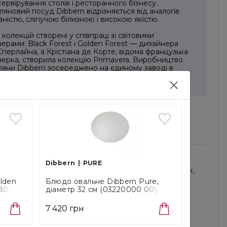
сервірування столів і ресторанного бізнесу.
яновий посуд Dibbern відрізняється від аналогів
ністю, сліпучою білизною і високою якістю.
 колекцій створені у співпраці зі світовими
ерами: Black Forest і Golden Forest — дизайнера
перлайна, а Крістіана де Корте, відома французька
ерка, створила колекцію Primavera. Виробництво
яни Dibbern зосереджено на єдиному заводі в
ї. Майже 70% продукції виробляється вручну
рами мануфактури.
ТА, ДОСТАВКА ТА ПОВЕРНЕННЯ
Dibbern
PURE
ю, безготівковий розрахунок, карткою онлайн,
lden
Блюдо овальне Dibbern Pure,
18072
діаметр 32 см (03220000 00)
товна доставка для замовлень від 8000 грн
7 420 грн
и доставки: