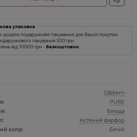
кова упаковка
 додати подарункове пакування для Вашої покупки.
подарункового пакування 300 грн.
лень від 10000 грн -
безкоштовно
.
С
Dibbern
я:
PURE
ія:
Блюда
л:
Кістяний фарфор
ий колір:
Білий