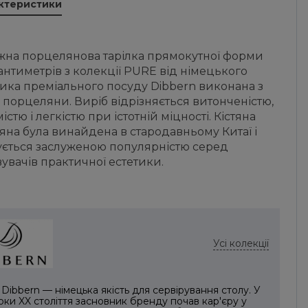
актеристики
іжна порцелянова тарілка прямокутної форми
антиметрів з колекції PURE від німецького
ика преміального посуду Dibbern виконана з
ї порцеляни. Виріб відрізняється витонченістю,
істю і легкістю при істотній міцності. Кістяна
на була винайдена в стародавньому Китаї і
ується заслуженою популярністю серед
увачів практичної естетики.
Усі колекції
Dibbern — німецька якість для сервірування столу. У
роки XX століття засновник бренду почав кар'єру у