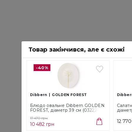
Товар закінчився, але є схожі
-40%
Dibbern
GOLDEN FOREST
Dibber
Блюдо овальне Dibbern GOLDEN
Салатн
FOREST, діаметр 39 см (03222072
діамет
00)
17 470 грн
12 770
10 482 грн