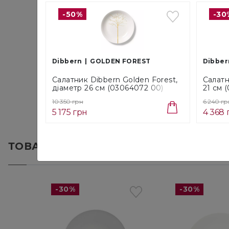
-50%
-30
Dibbern
GOLDEN FOREST
Dibber
Салатник Dibbern Golden Forest,
Салатн
діаметр 26 см (03064072 00)
21 см 
10 350 грн
6 240 гр
5 175 грн
4 368 
ТОВАРИ З КОЛЕКЦІЇ
PURE
-30%
-30%