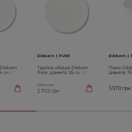
Dibbern
PURE
Dibbern
 Dibbern
Тарілка обідня Dibbern
Піала Dibb
4 см (03
Pure, діаметр 26 см (03
діаметр 15
026 000 00)
(0320300
3 860 грн
3 570 грн
2 702 грн