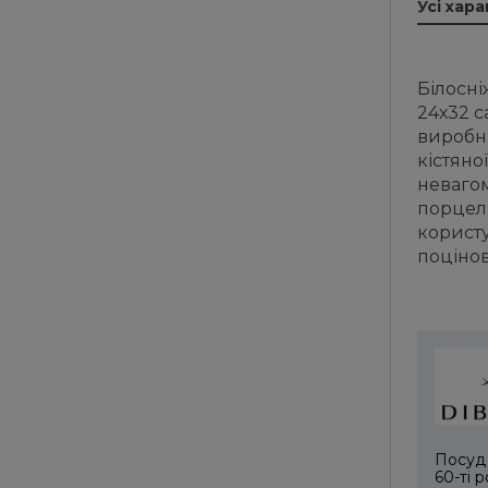
Усі хар
Білосн
24х32 с
виробн
кістяно
невагом
порцеля
корист
поцінов
Посуд 
60-ті 