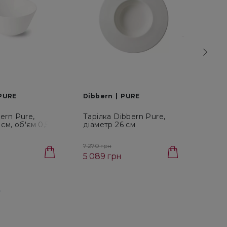
PURE
Dibbern
PURE
Dibb
ern Pure,
Тарілка Dibbern Pure,
Таріл
 см, об'єм 0,55 л
діаметр 26 см
Pure,
000)
(0305700000)
055 
7 270 грн
3 710 
5 089 грн
2 59