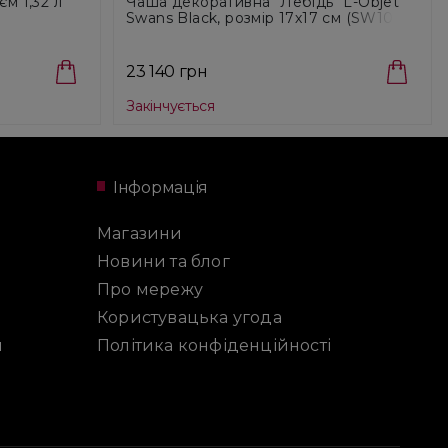
єм 1,32 л
Чаша декоративна "Лебідь" L-Objet
Swans Black, розмір 17х17 см (SW1001)
23 140 грн
Закінчується
Інформація
Магазини
Новини та блог
Про мережу
Користувацька угода
и
Політика конфіденційності