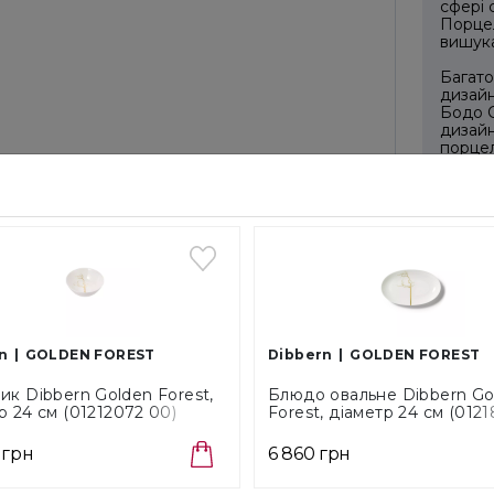
сфері 
Порцел
вишука
Багато
дизайн
Бодо С
дизайн
порцел
Баварі
майст
ОПЛА
n
GOLDEN FOREST
Dibbern
GOLDEN FOREST
Готівко
ик Dibbern Golden Forest,
Блюдо овальне Dibbern Go
р 24 см (01212072 00)
Forest, діаметр 24 см (012
Безкош
00)
 грн
6 860 грн
Способ