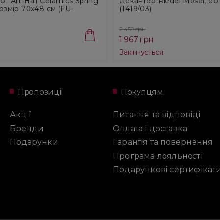
б" Art-Hall Ceramics Spring
Декантер Riedel Mosel, об'
розмір 70х48 см (FU-
(1419/03)
2 459 грн
1 967 грн
я
Закінчується
Пропозиції
Покупцям
Акції
Питання та відповіді
Бренди
Оплата і доставка
Подарунки
Гарантія та повернення
Програма лояльності
Подарункові сертифікат