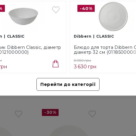
Cам
У в
%
-40%
Поверне
покупк
n
CLASSIC
Dibbern
CLASSIC
Ми д
повн
ик Dibbern Classic, діаметр
Блюдо для торта Dibbern Cl
(0121000000)
діаметр 32 см (0118500000
н
6 050 грн
грн
3 630 грн
Перейти до категорії
-30%