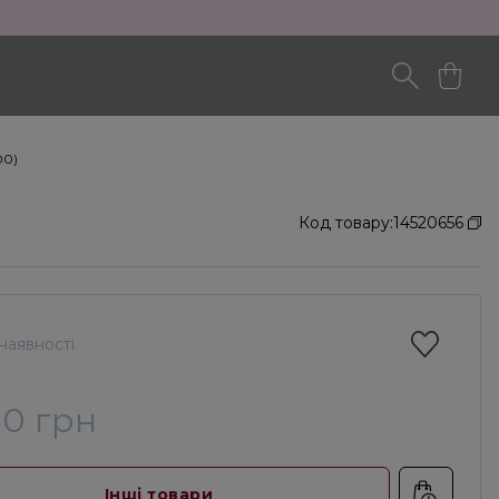
00)
Код товару:
14520656
наявності
30 грн
Інші товари