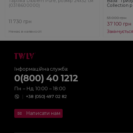
Тарілка Dibbern Pure, розмір 24х32 см
Ваза "Тризу
(0318600000)
Collection 
05015010)
53 000 грн
11 730 грн
37 100 грн
Закінчуєтьс
Немає в наявності
Інформаційна служба:
0(800) 40 1212
Пн – Нд 10:00 – 18:00
|
+38 (050) 497 02 82
Написати нам