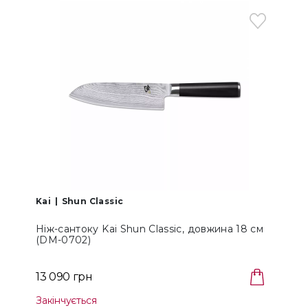
Kai
Shun Classic
K
Ніж-сантоку Kai Shun Classic, довжина 18 см
Н
(DM-0702)
1
13 090 грн
Закінчується
З