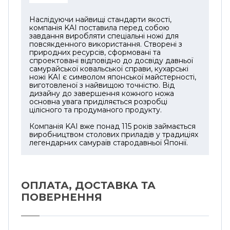
Наслідуючи найвищі стандарти якості,
компанія KAI поставила перед собою
завдання виробляти спеціальні ножі для
повсякденного використання. Створені з
природних ресурсів, сформовані та
спроектовані відповідно до досвіду давньої
самурайської ковальської справи, кухарські
ножі KAI є символом японської майстерності,
виготовленої з найвищою точністю. Від
дизайну до завершення кожного ножа
основна увага приділяється розробці
цілісного та продуманого продукту.
Компанія KAI вже понад 115 років займається
виробництвом столових приладів у традиціях
легендарних самураїв стародавньої Японії.
ОПЛАТА, ДОСТАВКА ТА
ПОВЕРНЕННЯ